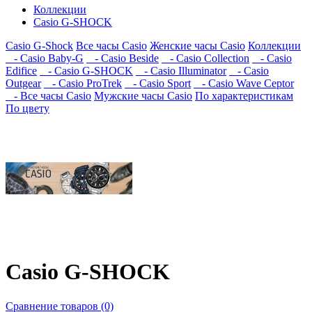
Коллекции
Casio G-SHOCK
Casio G-Shock
Все часы Casio
Женские часы Casio
Коллекции
- Casio Baby-G
- Casio Beside
- Casio Collection
- Casio
Edifice
- Casio G-SHOCK
- Casio Illuminator
- Casio
Outgear
- Casio ProTrek
- Casio Sport
- Casio Wave Ceptor
- Все часы Casio
Мужские часы Casio
По характеристикам
По цвету
Casio G-SHOCK
Сравнение товаров (0)