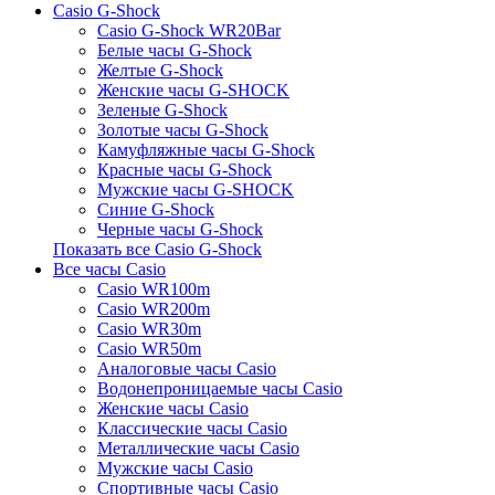
Casio G-Shock
Casio G-Shock WR20Bar
Белые часы G-Shock
Желтые G-Shock
Женские часы G-SHOCK
Зеленые G-Shock
Золотые часы G-Shock
Камуфляжные часы G-Shock
Красные часы G-Shock
Мужские часы G-SHOCK
Синие G-Shock
Черные часы G-Shock
Показать все Casio G-Shock
Все часы Casio
Casio WR100m
Casio WR200m
Casio WR30m
Casio WR50m
Аналоговые часы Casio
Водонепроницаемые часы Casio
Женские часы Casio
Классические часы Casio
Металлические часы Casio
Мужские часы Casio
Спортивные часы Casio