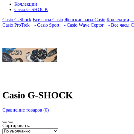
Коллекции
Casio G-SHOCK
Casio G-Shock
Все часы Casio
Женские часы Casio
Коллекции
-
Casio ProTrek
- Casio Sport
- Casio Wave Ceptor
- Все часы C
Casio G-SHOCK
Сравнение товаров (0)
Сортировать: