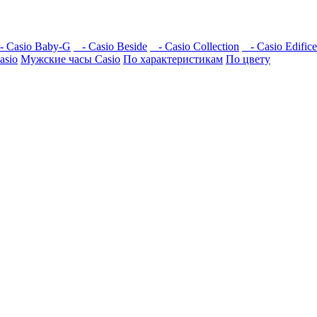
 Casio Baby-G
- Casio Beside
- Casio Collection
- Casio Edifice
asio
Мужские часы Casio
По характеристикам
По цвету