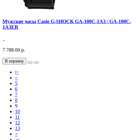
Мужские часы Casio G-SHOCK GA-100C-1A3 / GA-100C-
1A3ER
..
7 788.00 р.
В корзину
|<
<
5
6
7
8
9
10
11
12
13
>
>|