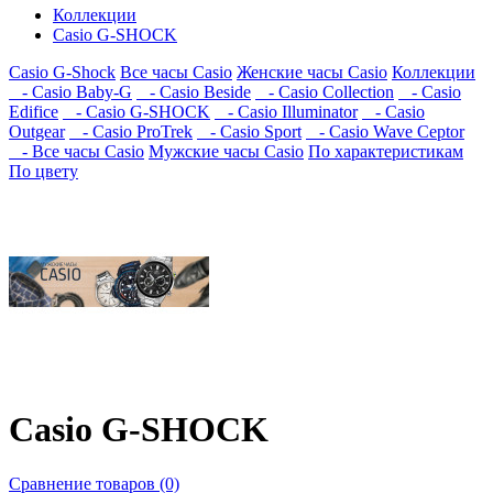
Коллекции
Casio G-SHOCK
Casio G-Shock
Все часы Casio
Женские часы Casio
Коллекции
- Casio Baby-G
- Casio Beside
- Casio Collection
- Casio
Edifice
- Casio G-SHOCK
- Casio Illuminator
- Casio
Outgear
- Casio ProTrek
- Casio Sport
- Casio Wave Ceptor
- Все часы Casio
Мужские часы Casio
По характеристикам
По цвету
Casio G-SHOCK
Сравнение товаров (0)