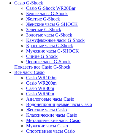
Casio G-Shock
Casio G-Shock WR20Bar
Белые часы G-Shock
Желтые G-Shock
Женские часы G-SHOCK
Зеленые G-Shock
Золотые часы G-Shock
Камуфляжные часы G-Shock
Красные часы G-Shock
Мужские часы G-SHOCK
Синие G-Shock
Черные часы G-Shock
Показать все Casio G-Shock
Все часы Casio
Casio WR100m
Casio WR200m
Casio WR30m
Casio WR50m
Аналоговые часы Casio
Водонепроницаемые часы Casio
Женские часы Casio
Классические часы Casio
Металлические часы Casio
Мужские часы Casio
Спортивные часы Casio